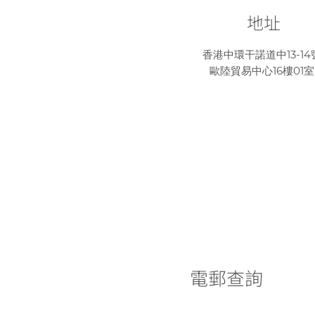
地址
香港中環干諾道中13-14
歐陸貿易中心16樓01室
電郵查詢